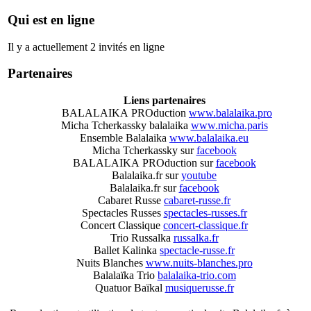
Qui est en ligne
Il y a actuellement 2 invités en ligne
Partenaires
Liens partenaires
BALALAIKA PROduction
www.balalaika.pro
Micha Tcherkassky balalaika
www.micha.paris
Ensemble Balalaika
www.balalaika.eu
Micha Tcherkassky sur
facebook
BALALAIKA PROduction sur
facebook
Balalaika.fr sur
youtube
Balalaika.fr sur
facebook
Cabaret Russe
cabaret-russe.fr
Spectacles Russes
spectacles-russes.fr
Concert Classique
concert-classique.fr
Trio Russalka
russalka.fr
Ballet Kalinka
spectacle-russe.fr
Nuits Blanches
www.nuits-blanches.pro
Balalaïka Trio
balalaika-trio.com
Quatuor Baïkal
musiquerusse.fr