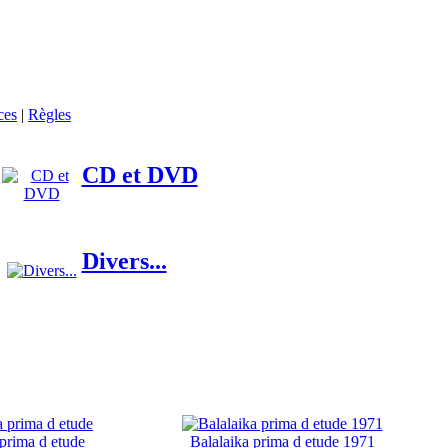
ces
|
Règles
CD et DVD
Divers...
 prima d etude
Balalaika prima d etude 1971