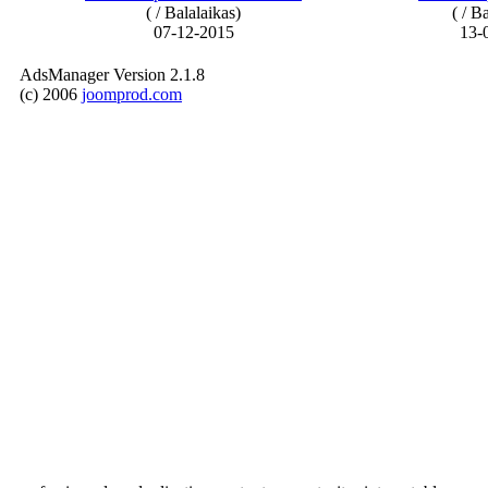
( / Balalaikas)
( / B
07-12-2015
13-
AdsManager Version 2.1.8
(c) 2006
joomprod.com