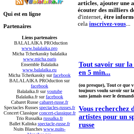
articles
,
ajouter une a
écouter des milliers 
Qui est en ligne
d'internet,
être inform
cela
inscrivez-vous
...
Partenaires
Liens partenaires
Que voulez-vous dé
BALALAIKA PROduction
www.balalaika.pro
Micha Tcherkassky balalaika
www.micha.paris
Tout savoir sur la
Ensemble Balalaika
www.balalaika.eu
en 5 min...
Micha Tcherkassky sur
facebook
BALALAIKA PROduction sur
(ou presque), Tout ce que 
facebook
toujours voulu savoir sur la
Balalaika.fr sur
youtube
sans jamais oser le demande
Balalaika.fr sur
facebook
Cabaret Russe
cabaret-russe.fr
Vous recherchez 
Spectacles Russes
spectacles-russes.fr
Concert Classique
concert-classique.fr
artistes pour un s
Trio Russalka
russalka.fr
russe
Ballet Kalinka
spectacle-russe.fr
Nuits Blanches
www.nuits-