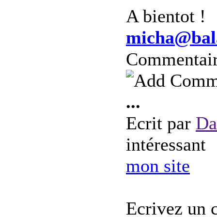
A bientot !
micha@bala
Commentai
...
Ecrit par
Da
intéressant
mon site
Ecrivez un 