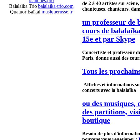
blanches.pro
de 2 à 40 artistes sur scène,
Balalaïka Trio
balalaika-trio.com
chanteuses, chanteurs, dans
Quatuor Baïkal
musiquerusse.fr
un professeur de b
cours de balalaïka
15e et par Skype
Concertiste et professeur d
Paris, donne
aussi
des cour
Tous les prochain
Affiches et informations su
concerts avec la balalaïka
ou des musiques, 
des partitions, vis
boutique
Besoin de plus d'informati
pouvons vous renseigner :