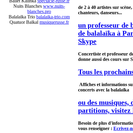
Ballet Kalinka
spectacle-russe.fr
Nuits Blanches
www.nuits-
de 2 à 40 artistes sur scène
blanches.pro
chanteurs, danseurs...
Balalaïka Trio
balalaika-trio.com
Quatuor Baïkal
musiquerusse.fr
un professeur de b
de balalaïka à Par
Skype
Concertiste et professeur de
donne
aussi
des cours sur
Tous les prochain
Affiches et informations su
concerts avec la balalaïka
ou des musiques, 
partitions, visitez
Besoin de plus d'informati
vous renseigner :
Ecrivez-n