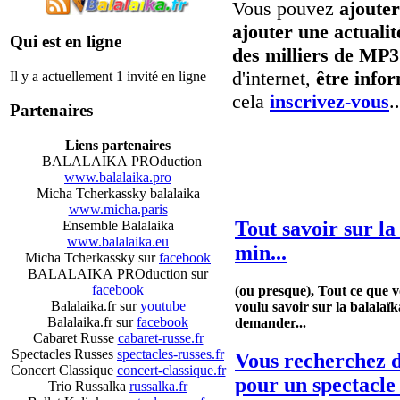
Vous pouvez
ajoute
ajouter une actualit
Qui est en ligne
des milliers de MP3
d'internet,
être info
Il y a actuellement 1 invité en ligne
cela
inscrivez-vous
..
Partenaires
Liens partenaires
Que voulez-vous d
BALALAIKA PROduction
www.balalaika.pro
Micha Tcherkassky balalaika
www.micha.paris
Tout savoir sur la
Ensemble Balalaika
www.balalaika.eu
min...
Micha Tcherkassky sur
facebook
BALALAIKA PROduction sur
facebook
(ou presque), Tout ce que 
Balalaika.fr sur
youtube
voulu savoir sur la balalaïk
Balalaika.fr sur
facebook
demander...
Cabaret Russe
cabaret-russe.fr
Spectacles Russes
spectacles-russes.fr
Vous recherchez d
Concert Classique
concert-classique.fr
pour un spectacle
Trio Russalka
russalka.fr