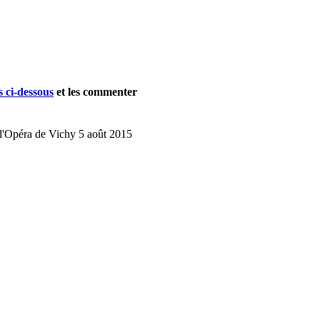
ES A VENIR
s ci-dessous
et les commenter
 l'Opéra de Vichy 5 août 2015