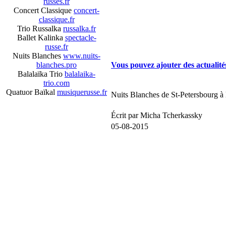
russes.fr
Concert Classique
concert-
classique.fr
Trio Russalka
russalka.fr
Ballet Kalinka
spectacle-
ACTUALITE - SPECTACL
russe.fr
Nuits Blanches
www.nuits-
blanches.pro
Vous pouvez ajouter des actualité
Balalaïka Trio
balalaika-
trio.com
Quatuor Baïkal
musiquerusse.fr
Nuits Blanches de St-Petersbourg à
Écrit par Micha Tcherkassky
05-08-2015