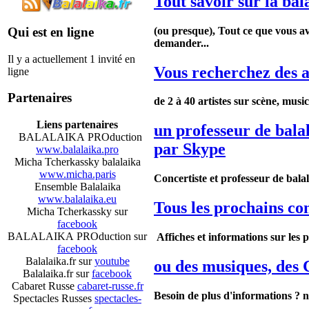
Tout savoir sur la bal
(ou presque), Tout ce que vous av
Qui est en ligne
demander...
Il y a actuellement 1 invité en
Vous recherchez des a
ligne
Partenaires
de 2 à 40 artistes sur scène, musi
Liens partenaires
un professeur de balal
BALALAIKA PROduction
par Skype
www.balalaika.pro
Micha Tcherkassky balalaika
www.micha.paris
Concertiste et professeur de bala
Ensemble Balalaika
www.balalaika.eu
Tous les prochains co
Micha Tcherkassky sur
facebook
BALALAIKA PROduction sur
Affiches et informations sur les 
facebook
Balalaika.fr sur
youtube
ou des musiques, des C
Balalaika.fr sur
facebook
Cabaret Russe
cabaret-russe.fr
Besoin de plus d'informations ? 
Spectacles Russes
spectacles-