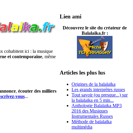
Lien ami
Découvrez le site du créateur de
Balalaika.fr :
cohabitent ici : la musique
ne et contemporaine
, même
Articles les plus lus
Origines de la balalaïka
Les grands interprètes russes
 annonce
,
écouter des milliers
Tout savoir (ou presque...) sur
nscrivez-vous
...
la balalaika en 5 min...
Anthologie Balalaika MP3
2016 des Musiques
Instrumentales Russes
Méthode de balalaïka
multimédia