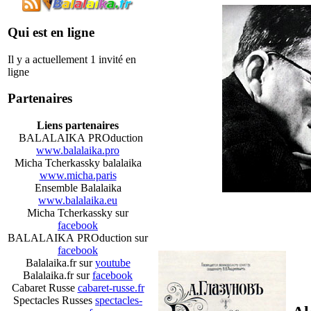
Qui est en ligne
Il y a actuellement 1 invité en
ligne
Partenaires
Liens partenaires
BALALAIKA PROduction
www.balalaika.pro
Micha Tcherkassky balalaika
www.micha.paris
Ensemble Balalaika
www.balalaika.eu
Micha Tcherkassky sur
facebook
BALALAIKA PROduction sur
facebook
Balalaika.fr sur
youtube
Balalaika.fr sur
facebook
Cabaret Russe
cabaret-russe.fr
Spectacles Russes
spectacles-