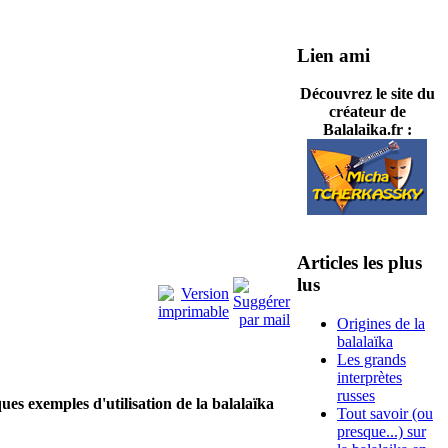
Lien ami
Découvrez le site du
créateur de
Balalaika.fr :
Articles les plus
lus
Origines de la
balalaïka
Les grands
interprètes
russes
es exemples d'utilisation de la balalaïka
Tout savoir (ou
presque...) sur