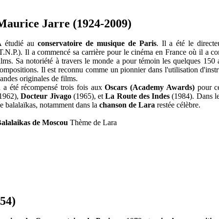
Maurice Jarre (1924-2009)
 étudié au
conservatoire de musique de Paris
. Il a été le direc
T.N.P.). Il a commencé sa carrière pour le cinéma en France où il a c
ilms. Sa notoriété à travers le monde a pour témoin les quelques 150
ompositions. Il est reconnu comme un pionnier dans l'utilisation d'instr
andes originales de films.
l a été récompensé trois fois aux
Oscars (Academy Awards)
pour ce
1962),
Docteur Jivago
(1965), et
La Route des Indes
(1984). Dans l
e balalaïkas, notamment dans la
chanson de Lara
restée célèbre.
alalaikas de Moscou
Thème de Lara
54)