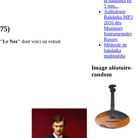
la balalaika en
5 min...
Anthologie
Balalaika MP3
2016 des
75)
Musiques
Instrumentales
Russes
 "Le Nez"
dont voici un extrait
Méthode de
balalaïka
multimédia
Image aléatoire-
random