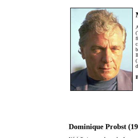
A
(
f
c
b
I
(
d
B
Dominique Probst (19