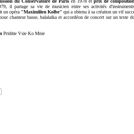
ussion du Conservatoire de Paris
en 1978 et
prix de composition
9, il partage sa vie de musicien entre ses activités d'instrumenti
it un opéra
"Maximilien Kolbe"
qui a obtenu à sa création un vif succ
our chanteur basse, balalaïka et accordéon de concert sur un texte d
n
Priditie Vsie Ko Mnie