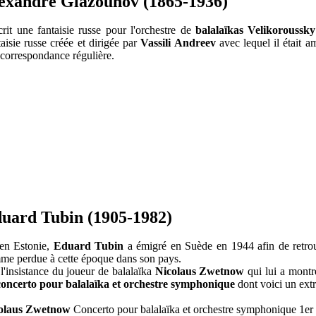
exandre Glazounov (1865-1936)
rit une fantaisie russe pour l'orchestre de
balalaïkas Velikoroussky
aisie russe créée et dirigée par
Vassili Andreev
avec lequel il était am
correspondance régulière.
uard Tubin (1905-1982)
en Estonie,
Eduard Tubin
a émigré en Suède en 1944 afin de retrouv
me perdue à cette époque dans son pays.
l'insistance du joueur de balalaïka
Nicolaus Zwetnow
qui lui a montré
concerto pour balalaïka et orchestre symphonique
dont voici un extr
olaus Zwetnow
Concerto pour balalaïka et orchestre symphonique 1e