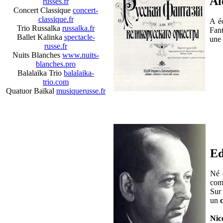
Al
russes.fr
Concert Classique
concert-
classique.fr
A éc
Trio Russalka
russalka.fr
Fant
Ballet Kalinka
spectacle-
une 
russe.fr
Nuits Blanches
www.nuits-
blanches.pro
Balalaïka Trio
balalaika-
trio.com
Quatuor Baïkal
musiquerusse.fr
Ed
Né 
com
Sur 
un
Nic