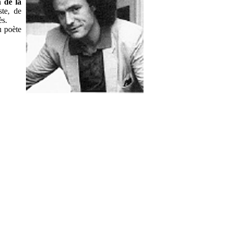
 de la
ste, de
ès.
u poète