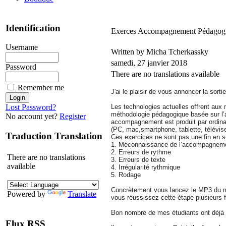
Identification
Exerces Accompagnement Pédagogiq
Username
Written by Micha Tcherkassky
samedi, 27 janvier 2018
Password
There are no translations available
Remember me
J'ai le plaisir de vous annoncer la so
Les technologies actuelles offrent aux
Lost Password?
méthodologie pédagogique basée sur l’
No account yet?
Register
accompagnement est produit par ordinate
(PC, mac,smartphone, tablette, télévi
Traduction Translation
Ces exercices ne sont pas une fin en so
1. Méconnaissance de l’accompagnem
2. Erreurs de rythme
There are no translations
3. Erreurs de texte
available
4. Irrégularité rythmique
5. Rodage
Concrètement vous lancez le MP3 du m
Powered by
Translate
vous réussissez cette étape plusieurs 
Bon nombre de mes étudiants ont déjà te
Flux RSS