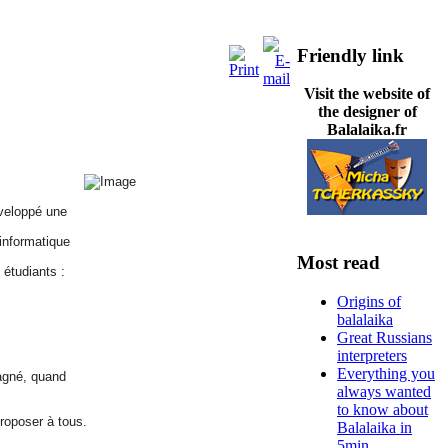
Friendly link
Visit the website of
the designer of
Balalaika.fr
éveloppé une
 informatique
Most read
 étudiants :
Origins of
balalaika
Great Russians
interpreters
Everything you
agné, quand
always wanted
to know about
roposer à tous.
Balalaika in
5min