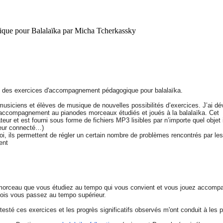
ue pour Balalaïka par Micha Tcherkassky
rtie des exercices d'accompagnement pédagogique pour balalaïka.
 musiciens et élèves de musique de nouvelles possibilités d’exercices. J’ai d
accompagnement au pianodes morceaux étudiés et joués à la balalaïka. Cet
ur et est fourni sous forme de fichiers MP3 lisibles par n’importe quel objet
seur connecté…)
i, ils permettent de régler un certain nombre de problèmes rencontrés par les
ent
orceau que vous étudiez au tempo qui vous convient et vous jouez accomp
fois vous passez au tempo supérieur.
sté ces exercices et les progrès significatifs observés m'ont conduit à les p