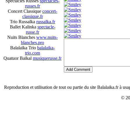
Spectacles Russes
spectacles-
russes.fr
Concert Classique
concert-
classique.fr
Trio Russalka
russalka.fr
Ballet Kalinka
spectacle-
russe.fr
Nuits Blanches
www.nuits-
blanches.pro
Balalaïka Trio
balalaika-
trio.com
Quatuor Baïkal
musiquerusse.fr
Add Comment
Reproduction et utilisation de tout ou partie du site Balalaika.fr à us
© 20