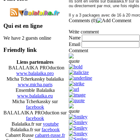
Ils sont en vente sur Balalaika.fr sur l
ou directement par moi, une fois réglés 
Il y a 3 packages avec de 16 à 20 mor
Comments
(0)
Qui est en ligne
Write comment
Name
We have 2 guests online
Email
Friendly link
Comment
Liens partenaires
BALALAIKA PROduction
www.balalaika.pro
Micha Tcherkassky balalaika
www.micha.paris
Ensemble Balalaika
www.balalaika.eu
Micha Tcherkassky sur
facebook
BALALAIKA PROduction sur
facebook
Balalaika.fr sur
youtube
Balalaika.fr sur
facebook
Cabaret Russe
cabaret-russe.fr