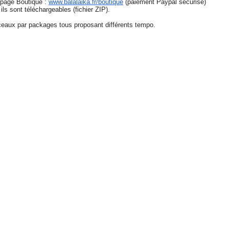
a page Boutique :
www.balalaika.fr/boutique
(paiement Paypal sécurisé)
ils sont téléchargeables (fichier ZIP).
ceaux par packages tous proposant différents tempo.