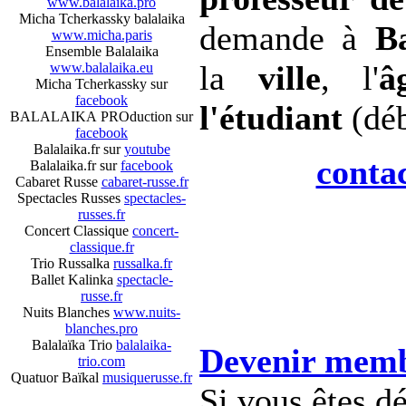
www.balalaika.pro
Micha Tcherkassky balalaika
demande à
Ba
www.micha.paris
Ensemble Balalaika
la
ville
, l'
www.balalaika.eu
Micha Tcherkassky sur
facebook
l'étudiant
(déb
BALALAIKA PROduction sur
facebook
Balalaika.fr sur
youtube
conta
Balalaika.fr sur
facebook
Cabaret Russe
cabaret-russe.fr
Spectacles Russes
spectacles-
russes.fr
Concert Classique
concert-
classique.fr
Trio Russalka
russalka.fr
Ballet Kalinka
spectacle-
russe.fr
Nuits Blanches
www.nuits-
blanches.pro
Balalaïka Trio
balalaika-
Devenir memb
trio.com
Quatuor Baïkal
musiquerusse.fr
Si vous êtes dé