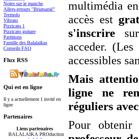
multimédia en
Notes sur le manche
Allers-retours "Briatsanié"
Tremolo
accès est
grat
Vibrato
Pizzicato 1
s'inscrire
su
Pizzicato guitare
Partitions
Famille des Balalaïkas
acceder. (Les
Conseils FAQ
accessibles sa
Flux RSS
Mais attenti
Qui est en ligne
ligne ne re
Il y a actuellement 1 invité en
réguliers avec
ligne
Partenaires
Pour obtenir
Liens partenaires
BALALAIKA PROduction
professeur de